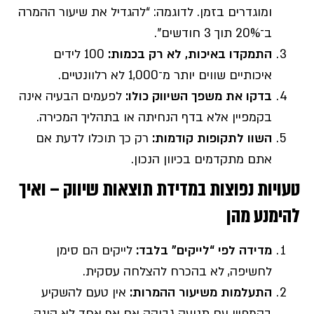
ומוגדרים בזמן. לדוגמה: “להגדיל את שיעור ההמרה
ב־20% תוך 3 חודשים”.
התמקדו באיכות, לא רק בכמות
:
100 לידים
איכותיים שווים יותר מ־1,000 לא רלוונטיים.
בדקו את משפך השיווק כולו
:
לפעמים הבעיה אינה
בקמפיין אלא בדף הנחיתה או בתהליך המכירה.
השוו לתקופות קודמות:
רק כך תוכלו לדעת אם
אתם מתקדמים בכיוון הנכון.
טעויות נפוצות במדידת תוצאות שיווק – ואיך
להימנע מהן
מדידה לפי “לייקים” בלבד
:
לייקים הם סימן
לחשיפה, לא בהכרח להצלחה עסקית.
התעלמות משיעור ההמרות
:
אין טעם להשקיע
בקמפיין עם תנועה גבוהה אם אף אחד לא קונה.