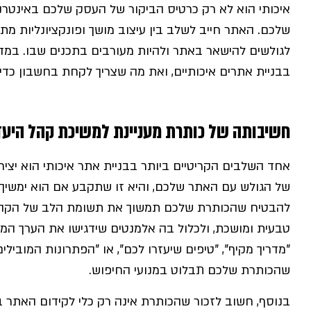
איכותי הוא לא רק כרטיס הביקור של העסק שלכם באינטרנט
שלכם. האתר חייב לשלב בין עיצוב מושך ופונקציונליות מ
לגולשים להישאר באתר ולהיות מעורבים בתכנים שבו. במד
בבניית אתרים איכותיים, ואת מה שצריך לקחת בחשבון כ
חשיבותה של כותרת מעניינת למשיכת קהל היעד
אחד השלבים הקריטיים ביותר בבניית אתר איכותי הוא יצ
של הגולש עם האתר שלכם, והיא זו שתקבע אם הוא ימשיך לע
להבטיח שהכותרת שלכם תמשוך את תשומת הלב של הקהל, 
טבעית ומושכת, ולכלול בה אלמנטים שידגישו את הערך המ
"מדריך מקיף", "טיפים שיעזרו לכם", או "הפתרונות המוביל
שהכותרת שלכם תבלוט במנועי החיפוש.
בנוסף, חשוב לזכור שהכותרת אינה רק כלי לקידום האתר ב