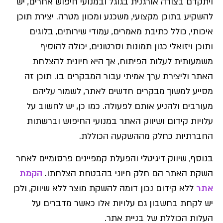
ויתקדם בצורה אורגנית בגוגל ובמנועי חיפוש אחרים, יש
להשקיע בתוכן מקצועי, משכנע ומכוון מטרה. יצירת תוכן
איכותי, כולל כתיבת מאמרים, עמודי שירותים, בלוגים
ותוכן ויזואלי כגון תמונות וסרטונים, יכולה להוסיף
משמעותית לעלות הפיתוח, אך היא חיונית להצלחת
האתר וליצירת ערך אמיתי עבור המבקרים בו. תוכן זה
מסייע למשוך מבקרים חדשים לאתר, לשמור עליהם
מעורבים ולהניע אותם לפעולה. כמו כן, יש לחשוב על
עלויות קידום ושיווק האתר במנועי החיפוש וברשתות
החברתיות כחלק מההשקעה הכוללת.
בנוסף, שיווק דיגיטלי והפעלת קמפיינים פרסומיים לאחר
השקת האתר הם חלק חיוני בהבטחת הצלחתו.
הקמת
אתר
ללא קידום נכון דומה להשקת מוצר ללא שיווק, ולכן
יש לקחת בחשבון גם עלויות אלו כאשר מדברים על
העלות הכוללת של בניית אתר.