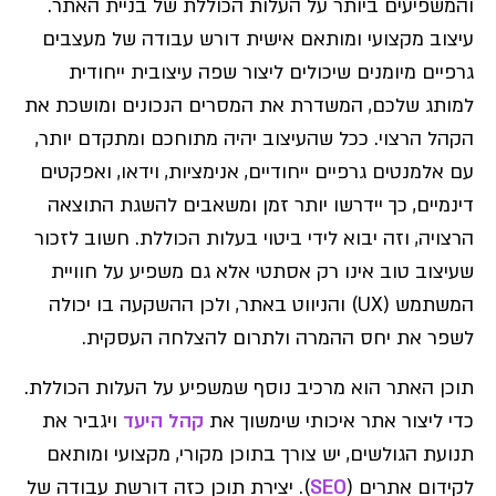
והמשפיעים ביותר על העלות הכוללת של בניית האתר.
עיצוב מקצועי ומותאם אישית דורש עבודה של מעצבים
גרפיים מיומנים שיכולים ליצור שפה עיצובית ייחודית
למותג שלכם, המשדרת את המסרים הנכונים ומושכת את
הקהל הרצוי. ככל שהעיצוב יהיה מתוחכם ומתקדם יותר,
עם אלמנטים גרפיים ייחודיים, אנימציות, וידאו, ואפקטים
דינמיים, כך יידרשו יותר זמן ומשאבים להשגת התוצאה
הרצויה, וזה יבוא לידי ביטוי בעלות הכוללת. חשוב לזכור
שעיצוב טוב אינו רק אסתטי אלא גם משפיע על חוויית
המשתמש (UX) והניווט באתר, ולכן ההשקעה בו יכולה
לשפר את יחס ההמרה ולתרום להצלחה העסקית.
תוכן האתר הוא מרכיב נוסף שמשפיע על העלות הכוללת.
כדי ליצור אתר איכותי שימשוך את
קהל היעד
ויגביר את
תנועת הגולשים, יש צורך בתוכן מקורי, מקצועי ומותאם
לקידום אתרים (
SEO
). יצירת תוכן כזה דורשת עבודה של