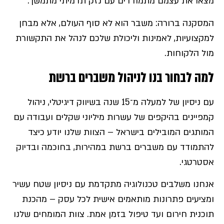
מצאו את עצמם מתמודדים עם נזק תדמיתי מתמשך.
המסקנה ברורה: משבר הוא לא סוף העולם, אלא מבחן
למקצועיות, לאמינות וליכולת שלכם לנהל את התקשורת
מול הלקוחות.
למה לבחור בנו לניהול משברים ברשת
עם ניסיון של למעלה מ־15 שנה בשיווק דיגיטלי, ניהול
קמפיינים בהיקפים של עשרות מיליוני שקלים ועבודה עם
המותגים המובילים בישראל – הצוות שלנו יודע כיצד
להתמודד עם משברים ברשת במהירות, בחוכמה ובדיוק
אסטרטגי.
אנחנו משלבים טכנולוגיה מתקדמת עם ניסיון שטח עשיר
ומציעים פתרונות מותאמים אישית לכל עסק – מהכנת
תוכנית חירום ועד טיפול בזמן אמת. צוות המומחים שלנו