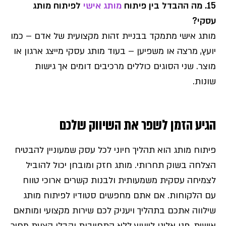
15. מה ההבדל בין פיתוח
מותג אישי
לפיתוח מותג
עסקי?
מותג אישי מתמקד בבניית זהות מקצועית של אדם – כמו
יועץ, מרצה או משפיען – בעוד מותג עסקי מייצג ארגון או
מוצר. שני הסוגים כוללים מרכיבים דומים אך גישות
שונות.
הגיע הזמן לשפר את השיווק שלכם
פיתוח מותג הוא תהליך חיוני לכל עסק שמעוניין להבטיח
הצלחה בשוק תחרותי. מותג חזק ומובחן יכול להוביל
לצמיחה עסקית משמעותית ולבנות קשרים ארוכי טווח
עם הלקוחות. אם אתם מחפשים סטודיו לפיתוח מותג
שילווה אתכם בתהליך ויעניק לכם שירות מקצועי ומותאם
אישית, פנו אלינו לייעוץ ללא התחייבות וקבלו הצעת מחיר