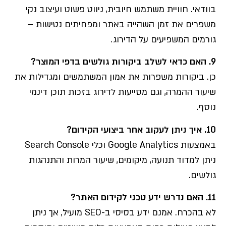
בוודאי. חוויית משתמש חיובית, ניווט פשוט ועיצוב נקי
משפרים את זמן השהייה באתר ומפחיתים נטישות –
גורמים המשפיעים על הדירוג.
9.
האם כדאי לשלב ביקורות גולשים בדפי המוצר
?
כן. ביקורות משפרות את אמון המשתמשים ומגדילות את
שיעור ההמרה, וגם מסייעות לדירוג בזכות תוכן דינמי
נוסף.
10.
איך ניתן לעקוב אחר ביצועי הקידום
?
באמצעות Google Analytics וכלי Search Console
ניתן למדוד תנועה, מיקומים, שיעור המרות והתנהגות
גולשים.
11.
האם נדרש ידע טכני לקידום האתר
?
לא בהכרח. אמנם ידע בסיסי ב-SEO מועיל, אך ניתן