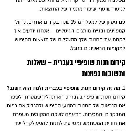
משלב התכנון, דרך מחקר המילים והאופטימיזציה ועד
לניטור שוטף ושיפור מתמיד של התוצאות.
עם ניסיון של למעלה מ־15 שנה בקידום אתרים, ניהול
קמפיינים ובניית מותגים דיגיטליים – אנחנו יודעים איך
לקחת את החנות שלך מהצללים של תוצאות החיפוש
למקומות הראשונים בגוגל.
קידום חנות שופיפיי בעברית – שאלות
ותשובות נפוצות
1.
מה זה קידום חנות שופיפיי בעברית ולמה הוא חשוב
?
קידום חנות שופיפיי בעברית הוא תהליך שמטרתו לשפר
את הנראות של החנות במנועי החיפוש ולהגדיל את כמות
המבקרים והמכירות. התאמה לשפה המקומית משפרת
את חוויית המשתמש ומסייעת לחנות להגיע לקהל יעד