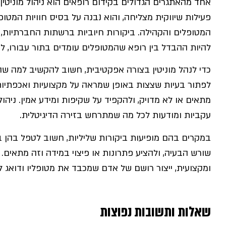
אחד מהאתגרים הגדולים בקידום רופאים הוא ניהול מוניטין 
פעילות שיווקית מצליחה, והוא נבנה על בסיס חוויות המטופ
המטופלים והקהילה. ביקורות חיוביות ברשתות החברתיות, ב
להיות ההבדל בין רופא שהמטופלים עומדים בתור עבורו, ל
כדי לנהל מוניטין בצורה אפקטיבית, חשוב להקשיב למה שהמ
לפתור בעיות שצצות באופן שמראה על מקצועיות ואכפתיות.
מתאים או לא מדויק, ולהקפיד על שקיפות ומידע אמין. ניהו
עקביות ומודעות לכל מה שמתרחש בזירה הדיגיטלית.
במקרים בהם מופיעות ביקורות שליליות, חשוב לטפל בהן ב
שורש הבעיה, ולהציע פתרונות או פיצוי במידה וזה מתאים. 
ומקצועית, ייצור רושם של אדם שמכבד את מטופליו ודואג ל
שאלות ותשובות נפוצות