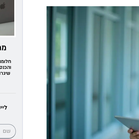
מת
חלומו
והכנס
שיגרו
ליי