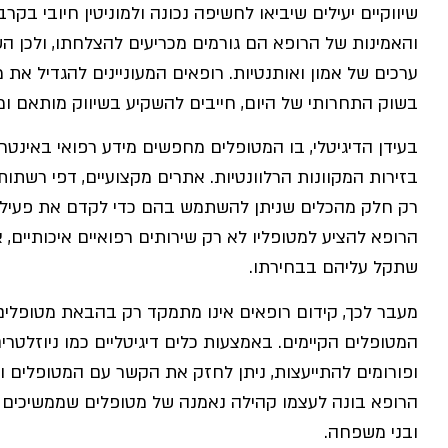
שיווקיים יעילים שיביאו לחשיפה נכונה ולמוניטין חיובי בקר
והאמינות של הרופא הם גורמים מכריעים להצלחתו, ולכן השי
ערכים של אמון ואותנטיות. רופאים המעוניינים להגדיל 
בשוק התחרותי של היום, חייבים להשקיע בשיווק מותאם ומ
בעידן הדיגיטלי, בו המטופלים מחפשים מידע רפואי באינטר
בזירות המקוונות הרלוונטיות. אתרים מקצועיים, דפי רשתות 
רק חלק מהכלים שניתן להשתמש בהם כדי לקדם את פעילות 
הרופא להציע למטופליו לא רק שירותים רפואיים איכותיים,
שתקל עליהם בבחירתו.
מעבר לכך, קידום רופאים אינו מתמקד רק בהבאת מטופלי
המטופלים הקיימים. באמצעות כלים דיגיטליים כמו ניוזלטר
ופורומים להתייעצות, ניתן לחזק את הקשר עם המטופלים ול
הרופא בונה לעצמו קהילה נאמנה של מטופלים שממשיכים לפ
ובני משפחה.