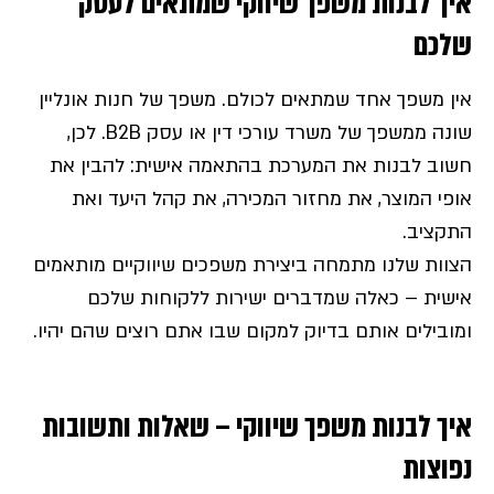
איך לבנות משפך שיווקי שמתאים לעסק
שלכם
אין משפך אחד שמתאים לכולם. משפך של חנות אונליין
שונה ממשפך של משרד עורכי דין או עסק B2B. לכן,
חשוב לבנות את המערכת בהתאמה אישית: להבין את
אופי המוצר, את מחזור המכירה, את קהל היעד ואת
התקציב.
הצוות שלנו מתמחה ביצירת משפכים שיווקיים מותאמים
אישית – כאלה שמדברים ישירות ללקוחות שלכם
ומובילים אותם בדיוק למקום שבו אתם רוצים שהם יהיו.
איך לבנות משפך שיווקי – שאלות ותשובות
נפוצות