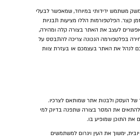
ת כמו Wix ו-Squarespace מציעות ממשק משתמש ידידותי במיוחד, שמאפשר לבעלי
מן קצר. הפלטפורמות הללו מציעות תבניות
אש, כלי גרירה ושחרור (drag-and-drop) שמאפשרים לעצב את האתר בצורה קלה ומהירה,
הבחירה בפלטפורמה הנכונה צריכה להתבסס על
לכם לנהל את האתר בעצמכם או בעזרת צוות
ד של העסק ולבנות אתר שמותאם לצרכיו.
להתאים את המסר בצורה שתפנה בדיוק למי
 את התוכן שמופיע בו.
ובית, ימשוך את העין ויגרום למשתמשים