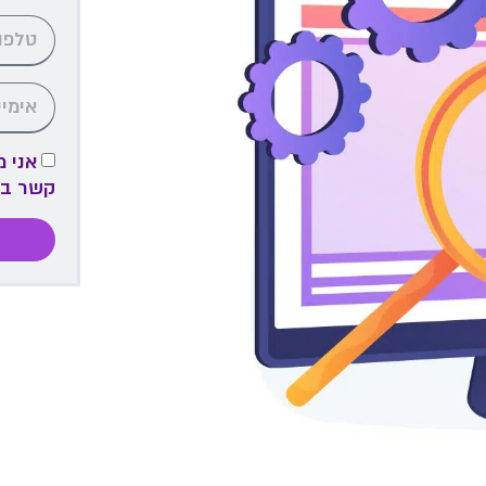
אני 
קשר ב