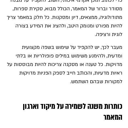
כדי לכתוב תוכן אקדמי איכותי, חשוב להקפיד על מבנה
מסודר וברור של המאמר, הכולל מבוא, סקירת ספרות,
מתודולוגיה, ממצאים, דיון ומסקנות. כל חלק במאמר צריך
להיות מפורט ומנומק היטב, ולהציג את המידע בצורה
לוגית ורציפה.
מעבר לכך, יש להקפיד על שימוש בשפה מקצועית
ומדעית, ולהימנע משימוש במילים פופולריות או בלתי
מדויקות. כל טענה או מסקנה צריכות להיות מבוססות על
ראיות מדעיות, והכותב חייב לספק הפניות מדויקות
למקורות שבהם השתמש.
כותרות משנה לשמירה על מיקוד וארגון
המאמר