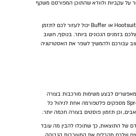
ר על עקביות ולוודא שהתוכן המפורסם משקף
התוכן צריך גם להיות מתוזמן בקפידה. שימוש בכלים כמו Hootsuite או Buffer יכול לעזור לכם לתזמן
כם בזמנים הנכונים ביותר. בנוסף, חשוב
טוב עבורכם ולהמשיך לשפר את האסטרטגיה
ומאפשרים לבצע משימות מורכבות בצורה
פשוטה ויעילה. כלים כמו Hootsuite, Buffer, ו-Sprout Social מספקים פלטפורמה אחת לניהול כל
ם, וכן תזמון פוסטים בצורה חכמה יותר.
ם של התוצאות, כך שתוכלו להבין מה עובד
סטים שלכם מקבלים את המעורבות הגבוהה