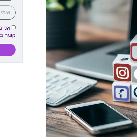
אני 
קשר ב