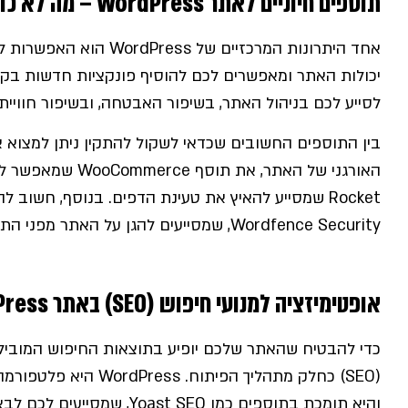
תוספים חיוניים לאתר WordPress – מה לא כדאי לפספס?
יכולות האתר ומאפשרים לכם להוסיף פונקציות חדשות בקלות
לסייע לכם בניהול האתר, בשיפור האבטחה, ובשיפור חוויי
בין התוספים החשובים שכדאי לשקול להתקין ניתן למצוא את st
Rocket שמסייע להאיץ את טעינת הדפים. בנוסף, חשוב
Wordfence Security, שמסייעים להגן על האתר מפני התקפות סייבר.
אופטימיזציה למנועי חיפוש (SEO) באתר WordPress
כדי להבטיח שהאתר שלכם יופיע בתוצאות החיפוש המובילות
(SEO) כחלק מתהליך הפית
והיא תומכת בתוספים כמו Yoast SEO, שמסייעים לכם לבצע אופטימיזציה לכל עמוד באתר.