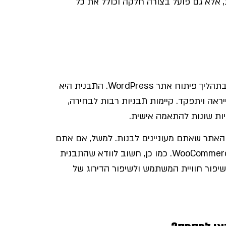
 אלא גם פועל בצורה חלקה וכולל את כל
בחירת תבנית עיצובית היא אחד השלבים הקריטיים ביותר בתהליך פיתוח אתר WordPress. התבנית היא
ראה ויתפקד. קיימות תבניות רבות לבחירה,
ות שונות להתאמה אישית.
אתר שאתם מעוניינים לבנות. למשל, אם אתם
בונים חנות מקוונת, יש לבחור בתבנית שתומכת בתוסף WooCommerce. כמו כן, חשוב לוודא שהתבנית
שיפור חוויית המשתמש ולשיפור הדירוג של