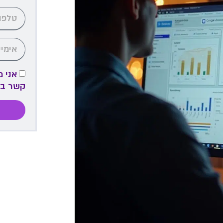
אני 
קשר ב