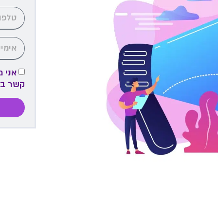
אני 
קשר ב