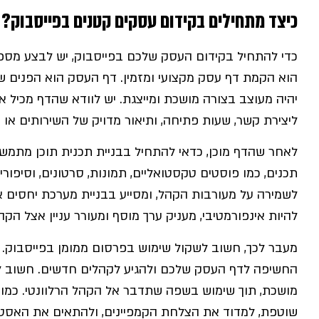
כיצד מתחילים בקידום עסקים קטנים בפייסבוק?
כדי להתחיל בקידום העסק שלכם בפייסבוק, יש לבצע מספר
הוא הקמת דף עסק מקצועי ומזמין. דף העסק הוא הפנים ש
יהיה מעוצב בצורה מושכת ומייצגת. יש לוודא שהדף מכיל א
ליצירת קשר, שעות פתיחה, ותיאור מדויק של השירותים או 
לאחר שהדף מוכן, כדאי להתחיל בבניית תכנית תוכן מתמשכת
תכנים, כמו פוסטים טקסטואליים, תמונות, סרטונים, וסיפור
לשמירה על מעורבות הקהל, ומסייע בבניית מערכת יחסים אמ
להיות אינפורמטיבי, מעניק ערך מוסף ומעורר עניין אצל הקה
מעבר לכך, חשוב לשקול שימוש בפרסום ממומן בפייסבוק.
החשיפה לדף העסק שלכם ולהגיע לקהלים חדשים. חשוב להק
מושכת, תוך שימוש בשפה שתדבר אל הקהל הרלוונטי. כמו 
שוטפת, למדוד את הצלחת הקמפיינים, ולהתאים את האסט