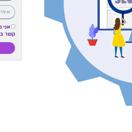
אני 
קשר ב