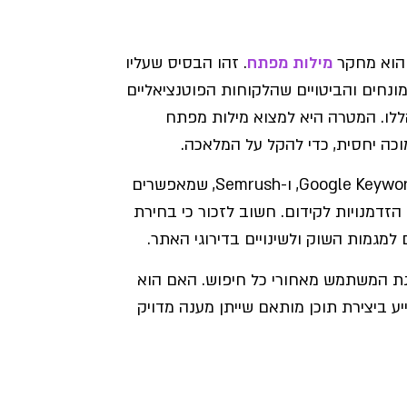
מילות מפתח
. זהו הבסיס שעליו
כולל זיהוי המונחים והביטויים שהלקוחות הפוטנציאליים
ללו. המטרה היא למצוא מילות מפתח
כה יחסית, כדי להקל על המלאכה.
תהליך המחקר כולל שימוש בכלים כמו Google Keyword Planner, Ahrefs, ו-Semrush, שמאפשרים
זדמנויות לקידום. חשוב לזכור כי בחירת
מגמות השוק ולשינויים בדירוגי האתר.
ונת המשתמש מאחורי כל חיפוש. האם הוא
ע ביצירת תוכן מותאם שייתן מענה מדויק