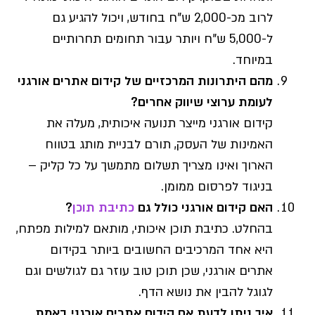
לרוב מכ-2,000 ש"ח בחודש, ויכול להגיע גם
ל-5,000 ש"ח ויותר עבור תחומים תחרותיים
במיוחד.
מהם היתרונות המרכזיים של קידום אתרים אורגני
לעומת ערוצי שיווק אחרים?
קידום אורגני מייצר תנועה איכותית, מעלה את
האמינות של העסק, תורם לבניית מותג בטווח
הארוך ואינו מצריך תשלום מתמשך על כל קליק –
בניגוד לפרסום ממומן.
האם קידום אורגני כולל גם
כתיבת תוכן
?
בהחלט. כתיבת תוכן איכותי, מותאם למילות מפתח,
היא אחד המרכיבים החשובים ביותר בקידום
אתרים אורגני, שכן תוכן טוב עוזר גם לגולשים וגם
לגוגל להבין את נושא הדף.
איך ניתן לדעת אם קידום אתרים אורגני באמת