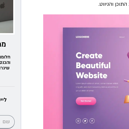
תוכן והניווט.
מת
חלומו
והכנס
שיגרו
ליי