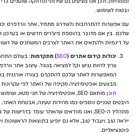
ומומחיות, ולכן אנו מציעים גם שירותי תחזוקה שוטפים כד
ובטוח לשימוש.
עם אפשרות להתרחבות ולשדרוג מתמיד, אתר וורדפרס יכו
שלכם. בין אם מדובר בהוספת פיצ'רים חדשים או בעדכון 
על דינמיות ולהתאים את האתר לצרכים המשתנים של השוק
יכולות קידום אתרים
(
SEO
)
מתקדמות
: בעולם התחרו
המאפשרות לאתר שלכם להתקדם בצורה אורגנית בתוצ
מבצעים אופטימיזציה מקיפה של האתר לפי עקרונות SEO, הכוללת מחקר
תוכן
מותאם SEO, אופטימיזציה של תגי מטא, ושימוש נכון בקישורים פנימיים וחיצוניים.
היבטים טכניים נוספים כמו מהירות טעינה, אבטחת האתר,
מתהליך ה-SEO, ואנו מוודאים שהאתר עומד בדרישו
ייראה טוב ויעבוד טוב, אלא גם יופיע בתוצאות הראשונות ו
פוטנציאליים.