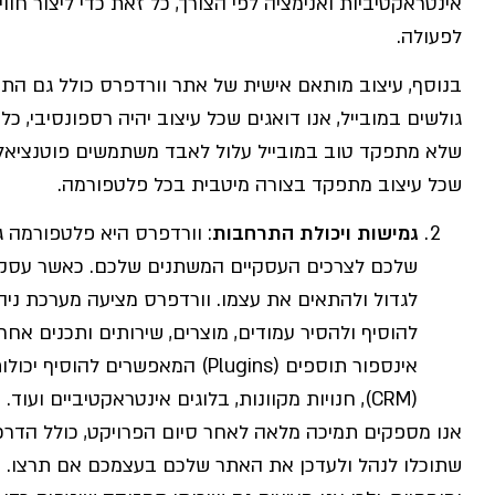
אינטראקטיביות ואנימציה לפי הצורך, כל זאת כדי ליצור ח
לפעולה.
בנוסף, עיצוב מותאם אישית של אתר וורדפרס כולל גם הת
גולשים במובייל, אנו דואגים שכל עיצוב יהיה רספונסיבי, 
שלא מתפקד טוב במובייל עלול לאבד משתמשים פוטנציאליים
שכל עיצוב מתפקד בצורה מיטבית בכל פלטפורמה.
גמישות ויכולת התרחבות
: וורדפרס היא פלטפורמה
שלכם לצרכים העסקיים המשתנים שלכם. כאשר עסק ג
להוסיף ולהסיר עמודים, מוצרים, שירותים ותכנים אח
אינספור תוספים (Plugins) המאפשרי
(CRM), חנויות מקוונות, בלוגים אינטראקטיביים ועוד.
אנו מספקים תמיכה מלאה לאחר סיום הפרויקט, כולל הדרכו
שתוכלו לנהל ולעדכן את האתר שלכם בעצמכם אם תרצו. א