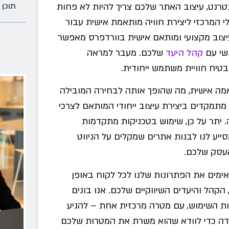
תוכן 
נטרנט, עיצוב האתר שלכם צריך להיות לא פחות
לי המרכזי ליצירת חוויה מותאמת אישית עבור
צוב מקצועי ומותאם אישית בוורדפרס מאפשר
שי עם
קהל היעד
שלכם. מעבר למראה
בטיח חוויית משתמש ייחודית.
מה אישית, מה שהופך אותה לבחירה המובילה
אנו מתמקדים ביצירת עיצוב ייחודי המותאם לצרכי
. יתר על כן, שימוש בטכניקות מתקדמות
 ממשקי משתמש (UI) ועיצוב חוויית משתמש (UX) מסייע לנו לבנות אתרים שמקלים על הניווט
העסק שלכם.
תאימים את הפתרונות שלנו לכל לקוח באופן
הקהל והיעדים השיווקיים שלכם. אנו בונים
ות השימוש, עם מטרה מרכזית אחת – להניע
דה כדי לוודא שהוא משרת את המטרות שלכם