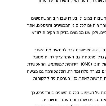
וויה שמרגשת את המשתמש ומובילה אותו
חשבות במובייל. בעידן שבו רוב המשתמשים
כלומר מותאם לכל סוגי המכשירים והמסכים. אתר
, ולכן אנו מבצעים בדיקות מקיפות לוודא
 גמישה שמאפשרת לכם להתאים את האתר
דל ומתפתח, גם האתר צריך להיות מסוגל
לגדול ולהתאים את עצמו. וורדפרס מציעה מערכת ניהול תוכן (CMS) ידידותית למשתמש, המאפשרת
רים בצורה קלה ומהירה. הפלטפורמה גם מציעה
ם להוסיף יכולות חדשות לאתר, כגון מערכות ניהול לקוחות
ת על השימוש בכלים השונים בוורדפרס, כך
נו מבינים שתחזוקת אתר דורשת זמן