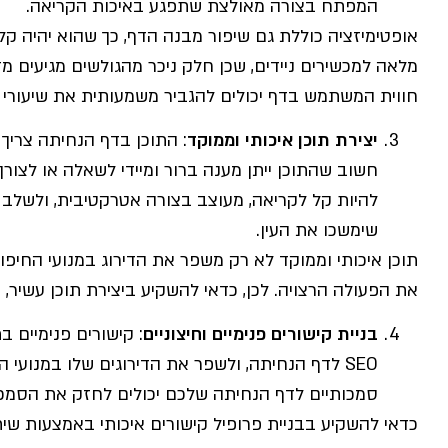
המפתח בצורה מאולצת שתפגע באיכות הקריאה.
אופטימיזציה כוללת גם שיפור מבנה הדף, כך שהוא יהיה קל
מלאה למכשירים ניידים, שכן חלק ניכר מהגולשים מגיעים מד
חווית המשתמש בדף יכולים להגביר משמעותית את שיעורי 
יצירת תוכן איכותי וממוקד
: התוכן בדף הנחיתה צריך
חשוב שהתוכן ייתן מענה ברור ומיידי לשאלה או לצורך
להיות קל לקריאה, מעוצב בצורה אטרקטיבית, ולשלב א
שימשכו את העין.
תוכן איכותי וממוקד לא רק משפר את הדירוג במנועי החיפו
את הפעולה הרצויה. לכן, כדאי להשקיע ביצירת תוכן עשיר, ב
בניית קישורים פנימיים וחיצוניים
: קישורים פנימיים 
SEO לדף הנחיתה, ולשפר את הדירוגים שלו במנועי 
סמכותיים לדף הנחיתה שלכם יכולים לחזק את הסמכות
כדאי להשקיע בבניית פרופיל קישורים איכותי באמצעות שי