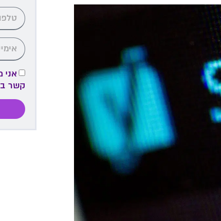
אני 
קשר ב