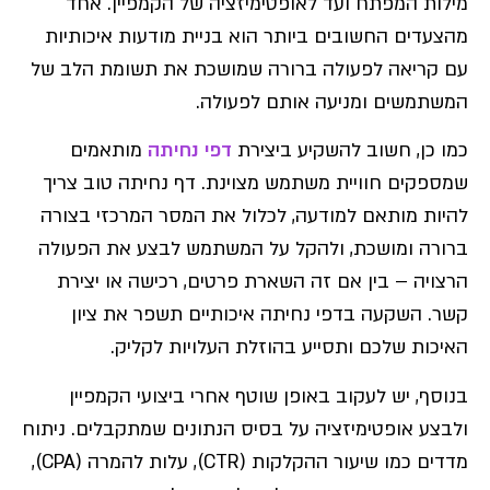
מילות המפתח ועד לאופטימיזציה של הקמפיין. אחד
מהצעדים החשובים ביותר הוא בניית מודעות איכותיות
עם קריאה לפעולה ברורה שמושכת את תשומת הלב של
המשתמשים ומניעה אותם לפעולה.
כמו כן, חשוב להשקיע ביצירת
דפי נחיתה
מותאמים
שמספקים חוויית משתמש מצוינת. דף נחיתה טוב צריך
להיות מותאם למודעה, לכלול את המסר המרכזי בצורה
ברורה ומושכת, ולהקל על המשתמש לבצע את הפעולה
הרצויה – בין אם זה השארת פרטים, רכישה או יצירת
קשר. השקעה בדפי נחיתה איכותיים תשפר את ציון
האיכות שלכם ותסייע בהוזלת העלויות לקליק.
בנוסף, יש לעקוב באופן שוטף אחרי ביצועי הקמפיין
ולבצע אופטימיזציה על בסיס הנתונים שמתקבלים. ניתוח
מדדים כמו שיעור ההקלקות (CTR), עלות להמרה (CPA),