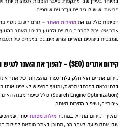
במיוחד בעידן שבו מתקפות סייבר הופכות לנפוצות יותר וי
פריצות ושיש לו גיבויים ועדכונים שוטפים.
הפיתוח כולל גם את
מהירות האתר
– גורם חשוב נוסף בחו
אתר איטי יכול להבריח גולשים ולפגוע בדירוג האתר במנועי
שמבטיח ביצועים מהירים ומרשימים, גם במקרים של תעבור
קידום אתרים (SEO) – להפוך את האתר לנגיש ולנראה
קידום אתרים הוא חלק בלתי נפרד מהצלחתו של אתר אינטר
(Search Engine Optimization) כול
איכותיים, ושיפור מהירות האתר.
תהליך הקידום מתחיל במחקר
מילות מפתח
יסודי, שמאפשר
שבו אתה פועל. לאחר מכן, התוכן באתר מותאם למילות המ