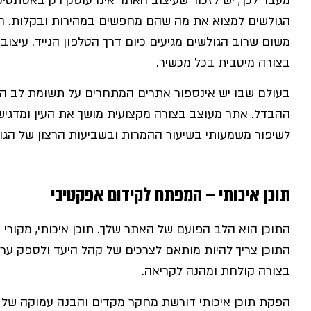
מעבר לכך, יש לזכור שעיצוב האתר אינו עוסק רק באסתטיקה
הגולשים למצוא את מה שהם מחפשים במהירות ובקלות. חש
משום שרוב הגולשים מגיעים כיום דרך הטלפון הנייד. עיצו
בצורה מיטבית בכל מכשיר.
בעולם שבו יש אינספור אתרים המתחרים על תשומת לב הגול
ההבדל. אתר מעוצב בצורה מקצועית מושך את העין ומדגי
לשיפור משמעותי בשיעור ההמרות ובשביעות הרצון של הגו
תוכן איכותי – המפתח לקידום אפקטיבי
התוכן הוא הלב הפועם של האתר שלך. תוכן איכותי, מקורי ו
התוכן צריך להיות מותאם לצרכים של קהל היעד ולספק ערך מ
בצורה קולחת ומהנה לקריאה.
הפקת תוכן איכותי דורשת מחקר מקדים והבנה עמוקה של 