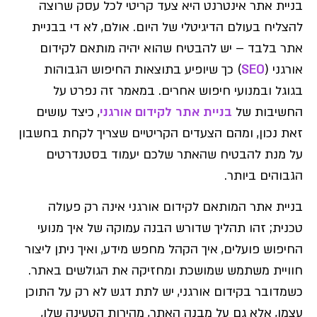
בניית אתר אינטרנט היא צעד קריטי לכל עסק שרוצה
להצליח בעולם הדיגיטלי של היום. אולם, לא די בבניית
אתר בלבד – יש להבטיח שהוא יהיה מותאם לקידום
אורגני (
SEO
) כך שיופיע בתוצאות החיפוש הגבוהות
בגוגל ובמנועי חיפוש אחרים. במאמר זה נפרט על
החשיבות של
בניית אתר לקידום אורגני
, כיצד עושים
זאת נכון, ומהם הצעדים הקריטיים שצריך לקחת בחשבון
על מנת להבטיח שהאתר שלכם יעמוד בסטנדרטים
הגבוהים ביותר.
בניית אתר המותאם לקידום אורגני אינה רק פעולה
טכנית; זהו תהליך שדורש הבנה עמוקה של איך מנועי
החיפוש פועלים, איך הקהל מחפש מידע, ואיך ניתן ליצור
חוויית משתמש שמושכת ומחזיקה את הגולשים באתר.
כשמדובר בקידום אורגני, יש לתת דגש לא רק על התוכן
עצמו, אלא גם על מבנה האתר, מהירות הטעינה שלו,