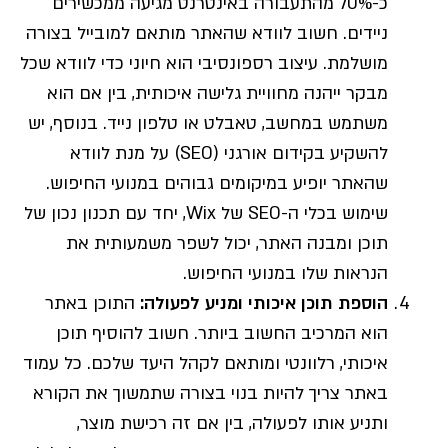
כ-70% מהתעבורה באינטרנט מגיעה ממכשירים
ניידים. חשוב לוודא שהאתר מותאם למובייל בצורה
מושלמת. עיצוב רספונסיבי הוא חיוני כדי לוודא שכל
מבקר ייהנה מחוויית גלישה איכותית, בין אם הוא
משתמש במחשב, טאבלט או טלפון נייד. בנוסף, יש
להשקיע בקידום אורגני (SEO) על מנת לוודא
שהאתר יופיע במיקומים גבוהים במנועי החיפוש.
שימוש בכלי ה-SEO של Wix, יחד עם תכנון נכון של
תוכן ומבנה האתר, יכול לשפר משמעותית את
הנראות שלו במנועי החיפוש.
הוספת תוכן איכותי ומניע לפעולה
:
התוכן באתר
הוא המרכיב החשוב ביותר. חשוב להוסיף תוכן
איכותי, רלוונטי ומותאם לקהל היעד שלכם. כל עמוד
באתר צריך להיות בנוי בצורה שתמשוך את הקורא
ותניע אותו לפעולה, בין אם זה רכישת מוצר,